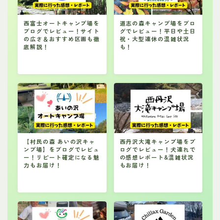
西富士オートキャンプ場を
道志の森キャンプ場をブロ
ブログでレビュー！サイト
グでレビュー！平日や土日
の広さ＆おすすめ区画も徹
祝・大型連休の混雑状況
底解説！
も！
【村民の森 あいの沢キャ
西丹沢大滝キャンプ場をブ
ンプ場】をブログでレビュ
ログでレビュー！犬連れで
ー！リピート確定になる魅
の感想レポート&混雑状況
力もお届け！
もお届け！