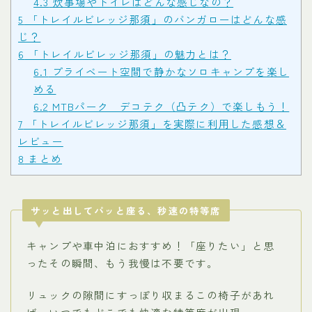
4.3
炊事場やトイレはどんな感じなの？
5
「トレイルビレッジ那須」のバンガローはどんな感
じ？
6
「トレイルビレッジ那須」の魅力とは？
6.1
プライベート空間で静かなソロキャンプを楽し
める
6.2
MTBパーク デコテク（凸テク）で楽しもう！
7
「トレイルビレッジ那須」を実際に利用した感想＆
レビュー
8
まとめ
サッと出してパッと座る、秒速の特等席
キャンプや車中泊におすすめ！「座りたい」と思
ったその瞬間、もう我慢は不要です。
リュックの隙間にすっぽり収まるこの椅子があれ