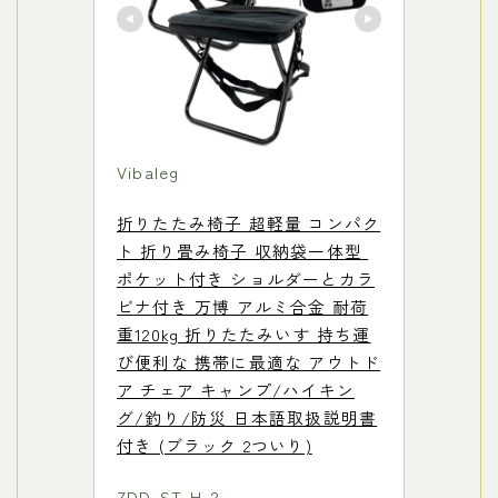
Vibaleg
折りたたみ椅子 超軽量 コンパク
ト 折り畳み椅子 収納袋一体型 
ポケット付き ショルダーとカラ
ビナ付き 万博 アルミ合金 耐荷
重120kg 折りたたみいす 持ち運
び便利な 携帯に最適な アウトド
ア チェア キャンプ/ハイキン
グ/釣り/防災 日本語取扱説明書
付き (ブラック 2ついり)
ZDD-ST-H-2