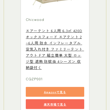
Chicwood
エアーテント 6人用 6.3㎡ 420D
オックスフォード エアテント 2
~6人用 防水 インフレータブル 
空気入れ付き ファミリーテント 
アウトドア 組立簡単 大型 ロッ
ジ型 遮熱 防蚊虫 4シーズン 収
納袋付く
CQZP001
Amazonで見る
楽天市場で見る